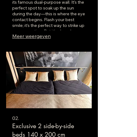
its famous dual-purpose wall. It’s the
perfect spot to soak up the sun
during the day—this is where the eye
contact begins. Flash your best
smile; it’s the perfect way to strike up
a conversation. But it’s also where
Meer weergeven
the real players gather in the evening
for a drink that leads to spending the
night together in the apartments.
Make the most of your stay in Cap!
02.
Exclusive 2 side-by-side
beds 140 x 200 cm