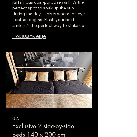
its famous dual-purpose wall. It’s the
perfect spot to soak up the sun
during the day—this is where the eye
contact begins. Flash your best
smile; it’s the perfect way to strike up
a conversation. But it’s also where
Показать еще
the real players gather in the evening
for a drink that leads to spending the
night together in the apartments.
Make the most of your stay in Cap!
02.
Exclusive 2 side-by-side
beds 140 x 200 cm