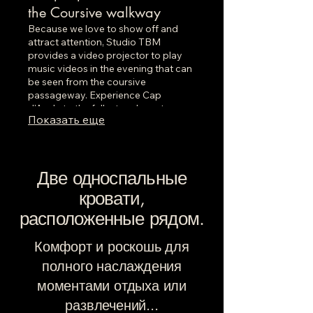
the Coursive walkway
Because we love to show off and
attract attention, Studio TBM
provides a video projector to play
music videos in the evening that can
be seen from the coursive
passageway. Experience Cap
d'Agde to the fullest and most
Показать еще
intensely
Две односпальные
кровати,
расположенные рядом.
Комфорт и роскошь для
полного наслаждения
моментами отдыха или
развлечений...