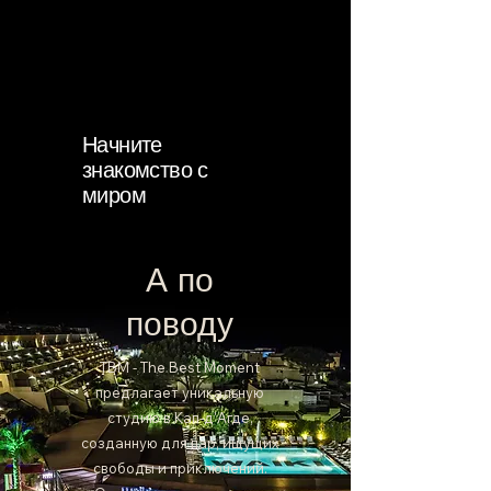
Начните
знакомство с
миром
А по
поводу
TBM - The Best Moment
предлагает уникальную
студию в Кап-д'Агде,
созданную для пар, ищущих
свободы и приключений.