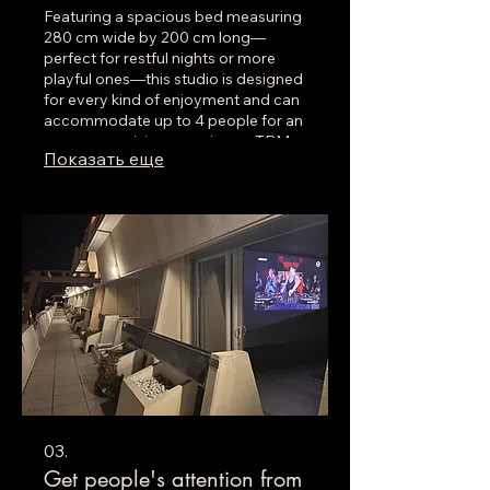
Featuring a spacious bed measuring
280 cm wide by 200 cm long—
perfect for restful nights or more
playful ones—this studio is designed
for every kind of enjoyment and can
accommodate up to 4 people for an
uncompromising experience. TBM—
Показать еще
The Best Moment, without a doubt!
03.
Get people's attention from