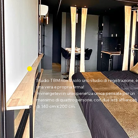
Studio TBM non è solo uno studio di registrazione, è
una vera e propria firma!
Immergetevi in un'esperienza unica pensata per un
massimo di quattro persone, con due letti affiancati
di 140 cm x 200 cm.