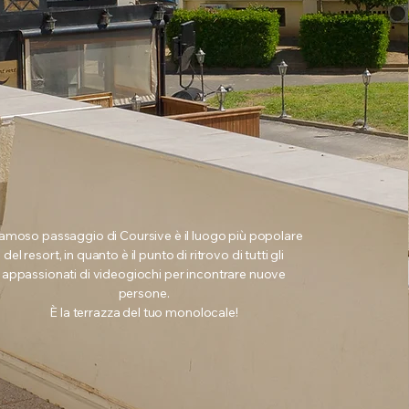
 famoso passaggio di Coursive è il luogo più popolare
del resort, in quanto è il punto di ritrovo di tutti gli
appassionati di videogiochi per incontrare nuove
persone.
È la terrazza del tuo monolocale!