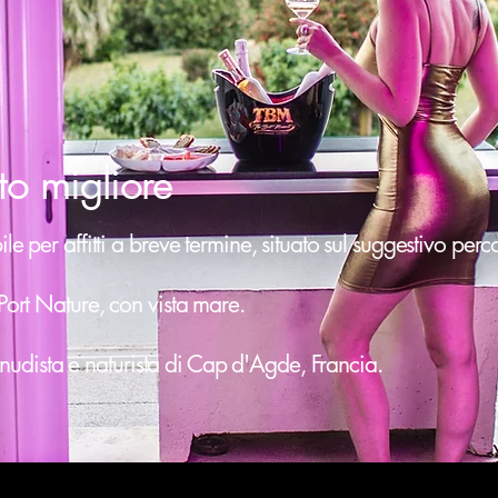
o migliore
e per affitti a breve termine, situato sul suggestivo per
Port Nature, con vista mare.
t nudista e naturista di Cap d'Agde, Francia.