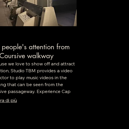
 people's attention from
 Coursive walkway
se we love to show off and attract
tion, Studio TBM provides a video
ctor to play music videos in the
ng that can be seen from the
sive passageway. Experience Cap
e to the fullest and most intensely
a di più