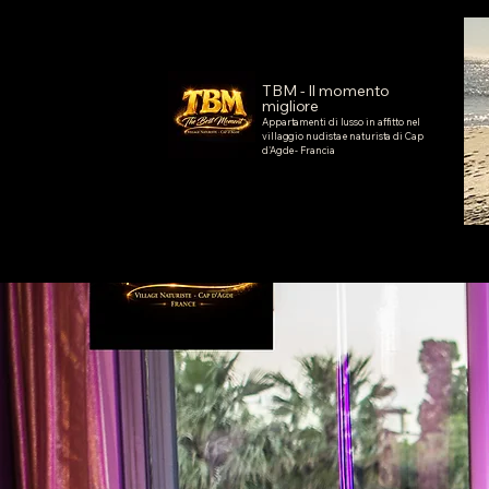
TBM - Il momento
migliore
Appartamenti di lusso in affitto nel
villaggio nudista e naturista di Cap
d'Agde - Francia