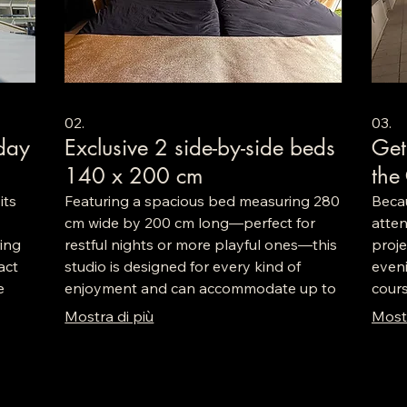
02.
03.
day
Exclusive 2 side-by-side beds
Get
140 x 200 cm
the
its
Featuring a spacious bed measuring 280
Becau
cm wide by 200 cm long—perfect for
atten
ring
restful nights or more playful ones—this
proje
act
studio is designed for every kind of
eveni
e
enjoyment and can accommodate up to
cour
ion.
4 people for an uncompromising
d'Agd
Mostra di più
Mostr
experience. TBM—The Best Moment,
at
without a doubt!
r in
your