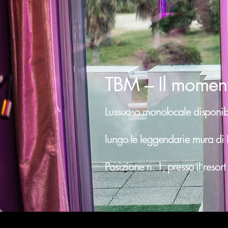
TBM – Il moment
Lussuoso monolocale disponibil
lungo le leggendarie mura di 
Posizione n. 1, presso il resor