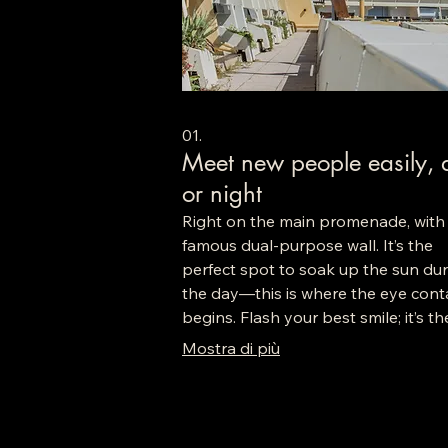
01.
Meet new people easily, 
or night
Right on the main promenade, with 
famous dual-purpose wall. It’s the
perfect spot to soak up the sun du
the day—this is where the eye cont
begins. Flash your best smile; it’s th
perfect way to strike up a conversat
Mostra di più
But it’s also where the real players
gather in the evening for a drink th
leads to spending the night togethe
the apartments. Make the most of 